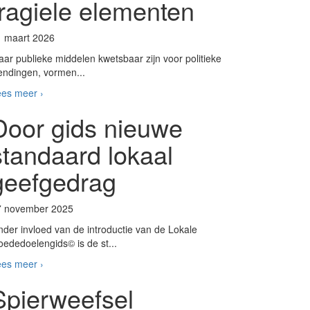
fragiele elementen
1 maart 2026
ar publieke middelen kwetsbaar zijn voor politieke
ndingen, vormen...
es meer ›
Door gids nieuwe
standaard lokaal
geefgedrag
7 november 2025
der invloed van de introductie van de Lokale
ededoelengids© is de st...
es meer ›
Spierweefsel