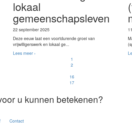
lokaal
gemeenschapsleven
22 september 2025
1
Deze eeuw laat een voortdurende groei van
Ma
vrijwilligerswerk en lokaal ge...
(s
Lees meer ›
Le
1
2
16
17
voor u kunnen betekenen?
f
Contact