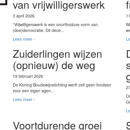
van vrijwilligerswerk
3 april 2026
1
“Vrijwilligerswerk is een onorthodoxe vorm van
Wa
(doe)democratie. Dit dece...
we
Lees meer ›
Le
Zuiderlingen wijzen
(opnieuw) de weg
19 februari 2026
De Koning Boudewijnstichting werft zelf geen fondsen
2
voor een eigen agen...
On
Lees meer ›
Go
Le
Voortdurende groei