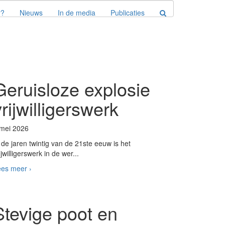
r?
Nieuws
In de media
Publicaties
Geruisloze explosie
vrijwilligerswerk
 mei 2026
 de jaren twintig van de 21ste eeuw is het
ijwilligerswerk in de wer...
es meer ›
Stevige poot en