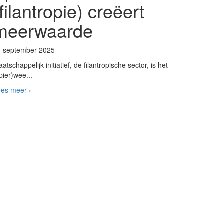
(filantropie) creëert
meerwaarde
1 september 2025
atschappelijk initiatief, de filantropische sector, is het
pier)wee...
es meer ›