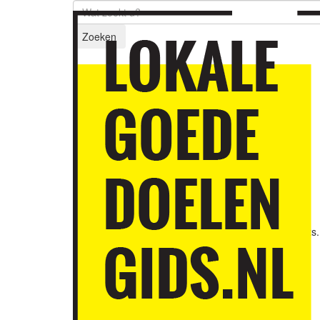
Zoeken
Nieuws
Lokale goede doelen
zijn ontzettend
populair
2 juli 2026
Eind juni vond de 15de 'Dag van de Filantropie' plaats.
Het was een trop...
Lees meer ›
Jubilerend bedrijf