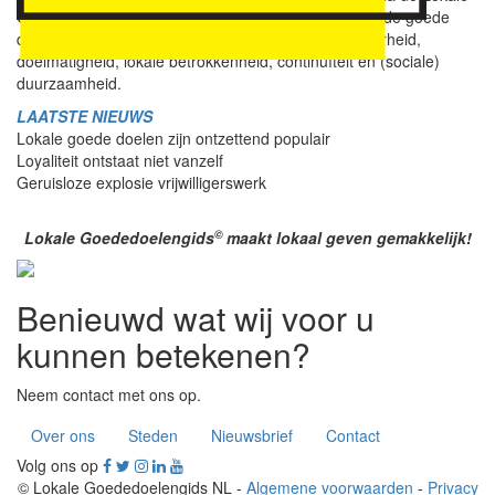
©
Goededoelengids
van
uw stad of streek
. D
e vermelde goede
doelen voldoen aan
strenge criteria
van betrouwbaarheid,
doelmatigheid, lokale betrokkenheid, continuïteit en (sociale)
duurzaamheid.
LAATSTE NIEUWS
Lokale goede doelen zijn ontzettend populair
Loyaliteit ontstaat niet vanzelf
Geruisloze explosie vrijwilligerswerk
©
Lokale Goededoelengids
maakt lokaal geven gemakkelijk!
Benieuwd wat wij voor u
kunnen betekenen?
Neem contact met ons op.
Over ons
Steden
Nieuwsbrief
Contact
Volg ons op
© Lokale Goededoelengids NL -
Algemene voorwaarden
-
Privacy