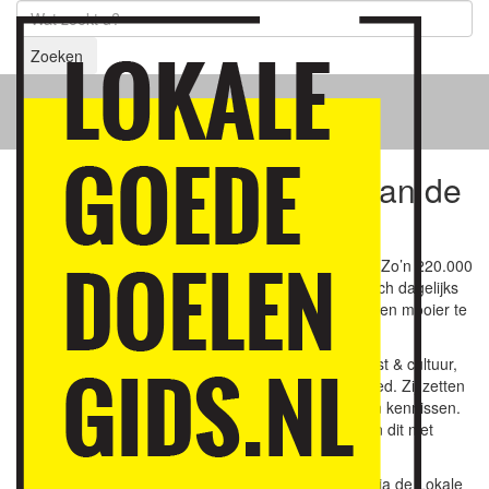
Zoeken
Steun lokaal!
Samen geven we kleur aan de
samenleving!
Nederland bloeit en ons gemeenschapsleven groeit! Zo’n 220.000
organisaties en ruim 7,5 miljoen vrijwilligers zetten zich dagelijks
in om Nederland leuker, groener, socialer, gezelliger en mooier te
maken.
Ongeveer de helft is lokaal actief in buurt & wijk, kunst & cultuur,
natuur & milieu of op sociaal & maatschappelijk gebied. Zij zetten
zich in voor u, uw ouders, kinderen, familie, buren en kennissen.
Deze lokale goede doelen en hun vrijwilligers kunnen dit niet
alleen. Uw hulp en steun is van harte welkom.
U kunt lokale goede doelen bij u in de buurt vinden via de Lokale