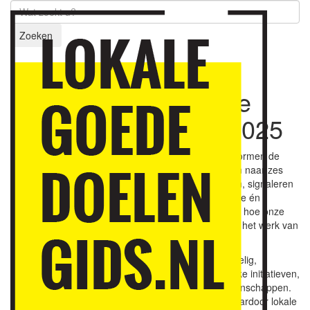
Zoeken
Waar zouden we zijn
zonder (lokale) goede
doelen
11 augustus 2025
Goede doelen maken de samenleving beter én ze vormen de
samenleving. Deze twee dimensies zijn uit te splitsen naar zes
functies: helpen & oplossen, innoveren & veranderen, signaleren
& agenderen, zingeving & voldoening, sociale cohesie én
veerkracht.
Goede Doelen Nederland
: “Bedenk eens hoe onze
samenleving en de wereld er uit zouden zien zonder het werk van
goede doelen.”
©
Een Lokale Goededoelengids
biedt een laagdrempelig,
betrouwbaar en lokaal overzicht van maatschappelijke initiatieven,
stichtingen en goede doelen voor donaties en nalatenschappen.
De gids stimuleert lokaal geefgedrag en versterkt daardoor lokale