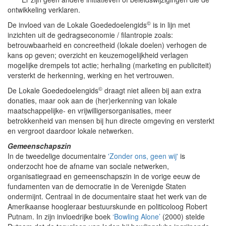
ontwikkeling verklaren.
©
De invloed van de Lokale Goededoelengids
is in lijn met
inzichten uit de gedragseconomie / filantropie zoals:
betrouwbaarheid en concreetheid (lokale doelen) verhogen de
kans op geven; overzicht en keuzemogelijkheid verlagen
mogelijke drempels tot actie; herhaling (marketing en publiciteit)
versterkt de herkenning, werking en het vertrouwen.
©
De Lokale Goededoelengids
draagt niet alleen bij aan extra
donaties, maar ook aan de (her)erkenning van lokale
maatschappelijke- en vrijwilligersorganisaties, meer
betrokkenheid van mensen bij hun directe omgeving en versterkt
en vergroot daardoor lokale netwerken.
Gemeenschapszin
In de tweedelige documentaire
'Zonder ons, geen wij'
is
onderzocht hoe de afname van sociale netwerken,
organisatiegraad en gemeenschapszin in de vorige eeuw de
fundamenten van de democratie in de Verenigde Staten
ondermijnt. Centraal in de documentaire staat het werk van de
Amerikaanse hoogleraar bestuurskunde en politicoloog Robert
Putnam. In zijn invloedrijke boek
‘Bowling Alone’
(2000) stelde