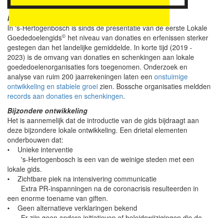
solidariteit en het lokaal maatschappelijk weefsel.
Forse toename
In 's-Hertogenbosch is sinds de presentatie van de eerste Lokale
©
Goededoelengids
het niveau van donaties en erfenissen sterker
gestegen dan het landelijke gemiddelde. In korte tijd (2019 -
2023) is de omvang van donaties en schenkingen aan lokale
goededoelenorganisaties fors toegenomen. Onderzoek en
analyse van ruim 200 jaarrekeningen laten een
onstuimige
ontwikkeling en stabiele groei
zien. Bossche organisaties meldden
records aan donaties en schenkingen
.
Bijzondere ontwikkeling
Het is aannemelijk dat de introductie van de gids bijdraagt aan
deze bijzondere lokale ontwikkeling. Een drietal elementen
onderbouwen dat:
• Unieke interventie
's-Hertogenbosch is een van de weinige steden met een
lokale gids.
• Zichtbare piek na intensivering communicatie
Extra PR-inspanningen na de coronacrisis resulteerden in
een enorme toename van giften.
• Geen alternatieve verklaringen bekend
Er zijn geen andere initiatieven of beleidswijzigingen die de