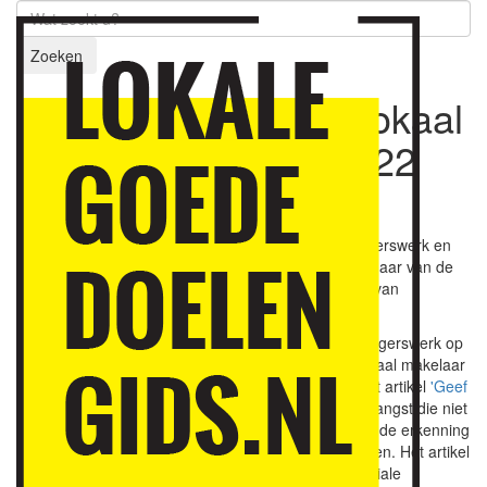
Zoeken
Voortdurende groei lokaal
gemeenschapsleven
22
september 2025
Deze eeuw laat een voortdurende groei van vrijwilligerswerk en
lokaal gemeenschapsleven zien. Het Internationale Jaar van de
Vrijwilliger in 2026 vraagt erkenning voor de vrijheid van
organiseren en (vrije)tijdsbesteding.
Ruim 25 jaar geleden was er de angst dat het vrijwilligerswerk op
termijn te weinig mensen zou gaan aantrekken. Sociaal makelaar
Jan de Rond
en hoogleraar
Lucas Meijs
wijzen in het artikel
'Geef
vrijwilligerswerk de aandacht die het verdient'
op de angst die niet
is bewaarheid. Wat rest na de aanhoudende groei is de erkenning
van het vrijwilligerswerk en lokale gemeenschapsleven. Het artikel
is gepubliceerd op de website van het Tijdschrift Sociale