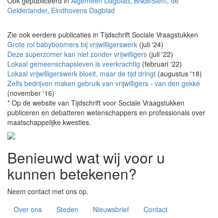
Ook gepubliceerd in
Algemeen Dagblad
,
BNdeStem
,
de
Gelderlander
,
Eindhovens Dagblad
Zie ook eerdere publicaties in Tijdschrift Sociale Vraagstukken
Grote rol babyboomers bij vrijwilligerswerk
(juli '24)
Deze superzomer kan niet zonder vrijwilligers
(juli '22)
Lokaal gemeenschapsleven is veerkrachtig
(februari '22)
Lokaal vrijwilligerswerk bloeit, maar de tijd dringt
(augustus '18)
Zelfs bedrijven maken gebruik van vrijwilligers - van den gekke
(november '16)
* Op de website van Tijdschrift voor Sociale Vraagstukken
publiceren en debatteren wetenschappers en professionals over
maatschappelijke kwesties.
Benieuwd wat wij voor u
kunnen betekenen?
Neem contact met ons op.
Over ons
Steden
Nieuwsbrief
Contact