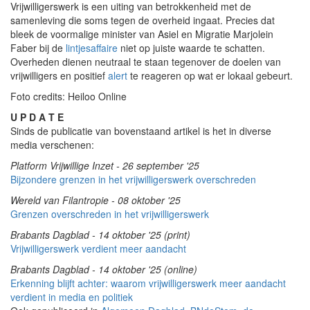
Vrijwilligerswerk is een uiting van betrokkenheid met de
samenleving die soms tegen de overheid ingaat. Precies dat
bleek de voormalige minister van Asiel en Migratie Marjolein
Faber bij de
lintjesaffaire
niet op juiste waarde te schatten.
Overheden dienen neutraal te staan tegenover de doelen van
vrijwilligers en positief
alert
te reageren op wat er lokaal gebeurt.
Foto credits: Heiloo Online
U P D A T E
Sinds de publicatie van bovenstaand artikel is het in diverse
media verschenen:
Platform Vrijwillige Inzet - 26 september '25
Bijzondere grenzen in het vrijwilligerswerk overschreden
Wereld van Filantropie - 08 oktober '25
Grenzen overschreden in het vrijwilligerswerk
Brabants Dagblad - 14 oktober '25 (print)
Vrijwilligerswerk verdient meer aandacht
Brabants Dagblad - 14 oktober '25 (online)
Erkenning blijft achter: waarom vrijwilligerswerk meer aandacht
verdient in media en politiek