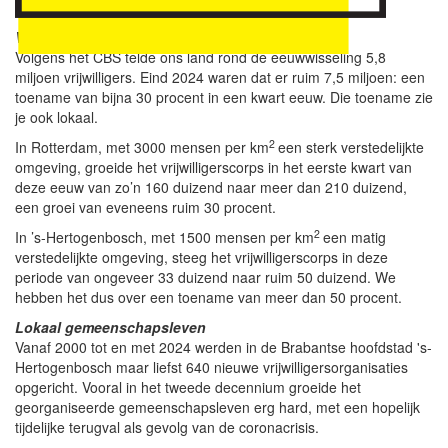
Vraagstukken*.
Vrijwilligerswerk
Volgens het CBS telde ons land rond de eeuwwisseling 5,8
miljoen vrijwilligers. Eind 2024 waren dat er ruim 7,5 miljoen: een
toename van bijna 30 procent in een kwart eeuw. Die toename zie
je ook lokaal.
2
In Rotterdam, met 3000 mensen per km
een sterk verstedelijkte
omgeving, groeide het vrijwilligerscorps in het eerste kwart van
deze eeuw van zo’n 160 duizend naar meer dan 210 duizend,
een groei van eveneens ruim 30 procent.
2
In ’s-Hertogenbosch, met 1500 mensen per km
een matig
verstedelijkte omgeving, steeg het vrijwilligerscorps in deze
periode van ongeveer 33 duizend naar ruim 50 duizend. We
hebben het dus over een toename van meer dan 50 procent.
Lokaal gemeenschapsleven
Vanaf 2000 tot en met 2024 werden in de Brabantse hoofdstad 's-
Hertogenbosch maar liefst 640 nieuwe vrijwilligersorganisaties
opgericht. Vooral in het tweede decennium groeide het
georganiseerde gemeenschapsleven erg hard, met een hopelijk
tijdelijke terugval als gevolg van de coronacrisis.