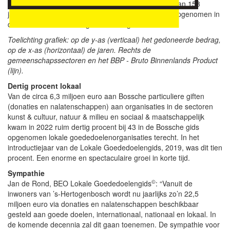
van de conclusies uit het onderzoek en de analyse van 153
jaarverslagen van lokale goededoelenorganisaties opgenomen in
de Lokale Goededoelengids 's-Hertogenbosch.
Toelichting grafiek: op de y-as (verticaal) het gedoneerde bedrag,
op de x-as (horizontaal) de jaren. Rechts de
gemeenschapssectoren en het BBP - Bruto Binnenlands Product
(lijn).
Dertig procent lokaal
Van de circa 6,3 miljoen euro aan Bossche particuliere giften
(donaties en nalatenschappen) aan organisaties in de sectoren
kunst & cultuur, natuur & milieu en sociaal & maatschappelijk
kwam in 2022 ruim dertig procent bij 43 in de Bossche gids
opgenomen lokale goededoelenorganisaties terecht. In het
introductiejaar van de Lokale Goededoelengids, 2019, was dit tien
procent. Een enorme en spectaculaire groei in korte tijd.
Sympathie
©
Jan de Rond, BEO Lokale Goededoelengids
: “Vanuit de
inwoners van ’s-Hertogenbosch wordt nu jaarlijks zo’n 22,5
miljoen euro via donaties en nalatenschappen beschikbaar
gesteld aan goede doelen, internationaal, nationaal en lokaal. In
de komende decennia zal dit gaan toenemen. De sympathie voor