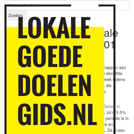
Zoeken
Enorme toename lokale
giften door stimulans
01
november 2024
Terwijl in Nederland de giften, donaties en nalatenschappen aan
goede doelen krimpen is in ’s-Hertogenbosch in bijna dezelfde
periode een spectaculaire groei te constateren. Dit bleek tijdens
de vierde
Lokale Goededoelendag 's-Hertogenbosch
die
afgelopen zaterdag 26 oktober door Goede Doelen ’s-
Hertogenbosch werd georganiseerd bij Huis73.
In de periode 2018-2022 is, volgens het onderzoek '
Geven in
Nederland 2024
' van de Vrije Universiteit Amsterdam, zo’n 3-5%
minder gegeven aan goede doelen. In bijna dezelfde periode is in
’s-Hertogenbosch een groei in de particuliere donaties en
nalatenschappen te constateren van meer dan 150%. Dit is een