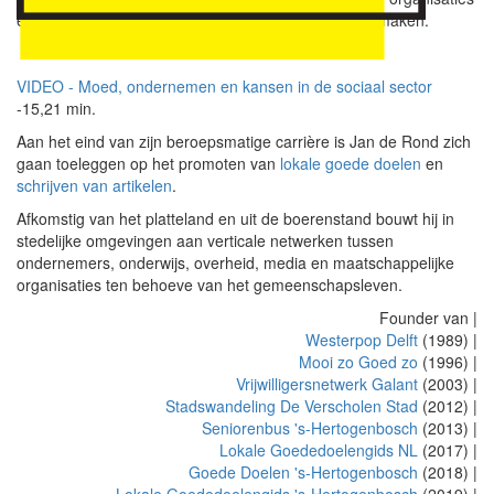
en media logden in om het digitale afscheid mee te maken.
VIDEO - Moed, ondernemen en kansen in de sociaal sector
-15,21 min.
Aan het eind van zijn beroepsmatige carrière is Jan de Rond zich
gaan toeleggen op het promoten van
lokale goede doelen
en
schrijven van artikelen
.
Afkomstig van het platteland en uit de boerenstand bouwt hij in
stedelijke omgevingen aan verticale netwerken tussen
ondernemers, onderwijs, overheid, media en maatschappelijke
organisaties ten behoeve van het gemeenschapsleven.
Founder van |
Westerpop Delft
(1989) |
Mooi zo Goed zo
(1996) |
Vrijwilligersnetwerk Galant
(2003) |
Stadswandeling De Verscholen Stad
(2012) |
Seniorenbus 's-Hertogenbosch
(2013) |
Lokale Goededoelengids NL
(2017) |
Goede Doelen 's-Hertogenbosch
(2018) |