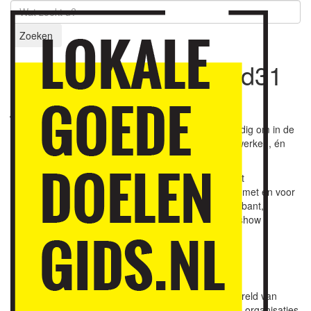
Zoeken
Afscheid Jan de Rond
31
januari 2021
"Er is veel moed, doorzettingsvermogen en focus nodig om in de
sociale sector (de frontlinie van de samenleving) te werken, én
ondernemerschap, pionieren."
Dit zei Jan de Rond op 16 december 2020 tijdens het
noodgedwongen digitale afscheid na 50 jaar werken met en voor
vrijwilligers in de Noordoostpolder, Twente, West-Brabant,
Randstad en Oost-Brabant. Voor hem werd een TV-show
georganiseerd en uitgezonden via internet.
VIDEO - TV-show afscheid Jan de Rond
- 1.18 uur
Zo'n 240 mensen uit binnen- en buitenland uit de wereld van
overheid, ondernemers, onderwijs, maatschappelijke organisaties