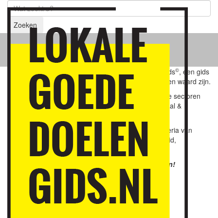
Zoeken
Hoevelaken
©
Welkom bij de Hoevelakense Lokale Goededoelengids
, een gids
met een keur aan lokale goede doelen die het steunen waard zijn.
In de gids zijn lokale goede doelen opgenomen uit de sectoren
buurt & wijk, kunst & cultuur, natuur & milieu en sociaal &
maatschappelijk.
De vermelde goede doelen voldoen aan strenge criteria van
betrouwbaarheid, doelmatigheid, lokale betrokkenheid,
continuïteit en (sociale) duurzaamheid.
Samen geven we kleur aan Hoevelaken!
BUURT & WIJK
De Stuw Hoevelaken
Dorpsdag Hoevelaken