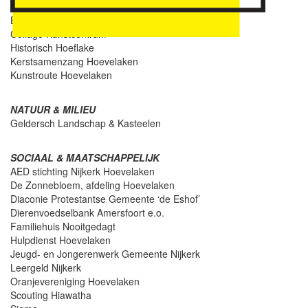
KUNST & CULTUUR
Bibliotheken Gemeente Nijkerk
Collage Kunstcentrum
Historisch Hoeflake
Kerstsamenzang Hoevelaken
Kunstroute Hoevelaken
NATUUR & MILIEU
Geldersch Landschap & Kasteelen
SOCIAAL & MAATSCHAPPELIJK
AED stichting Nijkerk Hoevelaken
De Zonnebloem, afdeling Hoevelaken
Diaconie Protestantse Gemeente ‘de Eshof’
Dierenvoedselbank Amersfoort e.o.
Familiehuis Nooitgedagt
Hulpdienst Hoevelaken
Jeugd- en Jongerenwerk Gemeente Nijkerk
Leergeld Nijkerk
Oranjevereniging Hoevelaken
Scouting Hiawatha